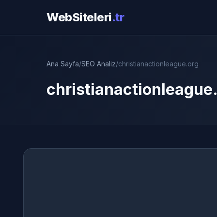
WebSiteleri
.tr
Ana Sayfa
/
SEO Analiz
/
christianactionleague.org
christianactionleague