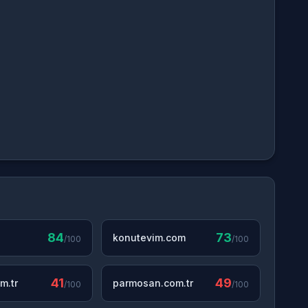
84
73
konutevim.com
/100
/100
41
49
m.tr
parmosan.com.tr
/100
/100