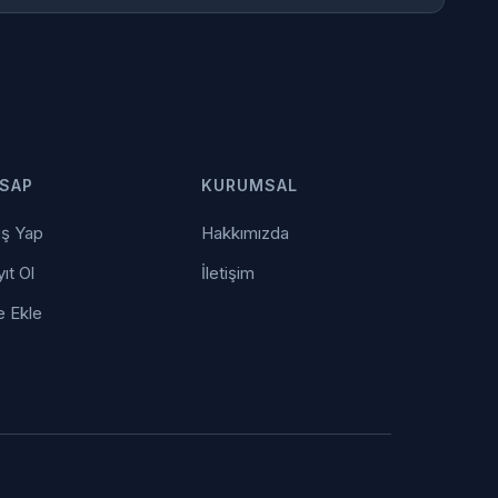
SAP
KURUMSAL
iş Yap
Hakkımızda
ıt Ol
İletişim
e Ekle