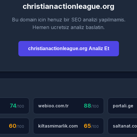
christianactionleague.org
Bu domain icin henuz bir SEO analizi yapilmamis.
Hemen ucretsiz analiz baslatin.
christianactionleague.org Analiz Et
74
88
webioo.com.tr
portali.ge
/100
/100
60
65
kiltasmimarlik.com
saltanat.co
/100
/100