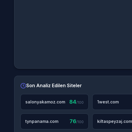
Son Analiz Edilen Siteler
84
salonyakamoz.com
1west.com
/100
76
tynpanama.com
kiltaspeyzaj.com
/100