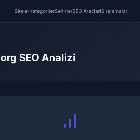
Siteler
Kategoriler
Sehirler
SEO Araclari
Siralamalar
.org SEO Analizi