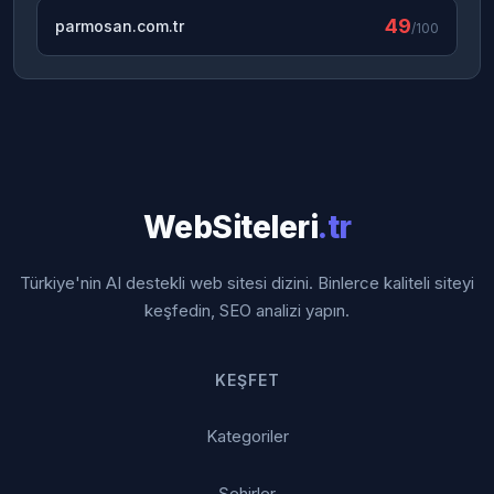
49
parmosan.com.tr
/100
WebSiteleri
.tr
Türkiye'nin AI destekli web sitesi dizini. Binlerce kaliteli siteyi
keşfedin, SEO analizi yapın.
KEŞFET
Kategoriler
Şehirler