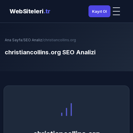
WebSiteleri
.tr
Kayıt Ol
Ana Sayfa
/
SEO Analiz
/
christiancollins.org
christiancollins.org SEO Analizi