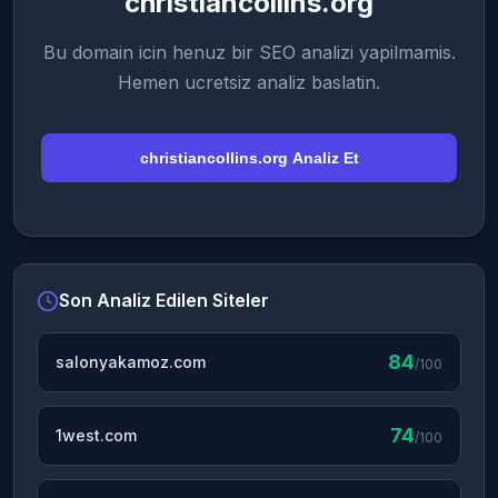
christiancollins.org
Bu domain icin henuz bir SEO analizi yapilmamis.
Hemen ucretsiz analiz baslatin.
christiancollins.org Analiz Et
Son Analiz Edilen Siteler
84
salonyakamoz.com
/100
74
1west.com
/100