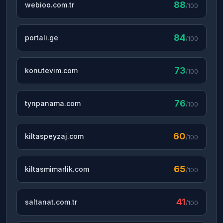
88
webioo.com.tr
/100
84
portali.ge
/100
73
konutevim.com
/100
76
tynpanama.com
/100
60
kiltaspeyzaj.com
/100
65
kiltasmimarlik.com
/100
41
saltanat.com.tr
/100