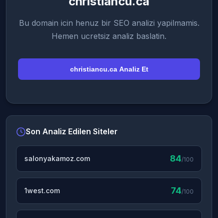
christiancu.ca
Bu domain icin henuz bir SEO analizi yapilmamis.
Hemen ucretsiz analiz baslatin.
christiancu.ca Analiz Et
Son Analiz Edilen Siteler
84
salonyakamoz.com
/100
74
1west.com
/100