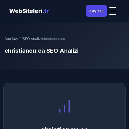
WebSiteleri
.tr
Kayıt Ol
Ana Sayfa
/
SEO Analiz
/
christiancu.ca
christiancu.ca SEO Analizi