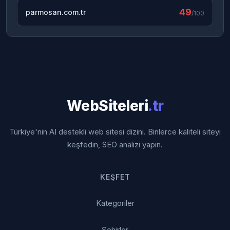
49
parmosan.com.tr
/100
WebSiteleri
.tr
Türkiye'nin AI destekli web sitesi dizini. Binlerce kaliteli siteyi
keşfedin, SEO analizi yapın.
KEŞFET
Kategoriler
Şehirler