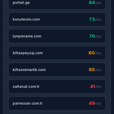
84
portali.ge
/100
73
konutevim.com
/100
76
tynpanama.com
/100
60
kiltaspeyzaj.com
/100
65
kiltasmimarlik.com
/100
41
saltanat.com.tr
/100
49
parmosan.com.tr
/100