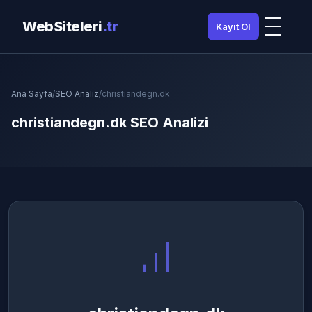
WebSiteleri
.tr
Kayıt Ol
Ana Sayfa
/
SEO Analiz
/
christiandegn.dk
christiandegn.dk SEO Analizi