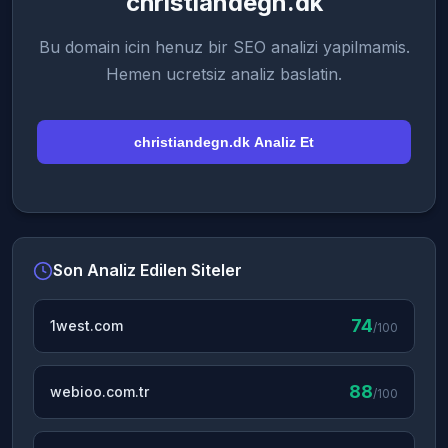
christiandegn.dk
Bu domain icin henuz bir SEO analizi yapilmamis.
Hemen ucretsiz analiz baslatin.
christiandegn.dk Analiz Et
Son Analiz Edilen Siteler
74
1west.com
/100
88
webioo.com.tr
/100