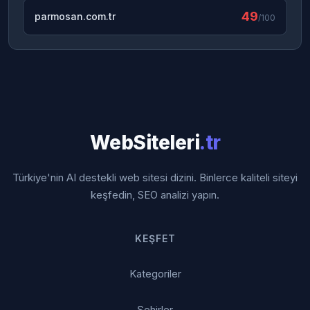
49
parmosan.com.tr
/100
WebSiteleri
.tr
Türkiye'nin AI destekli web sitesi dizini. Binlerce kaliteli siteyi
keşfedin, SEO analizi yapın.
KEŞFET
Kategoriler
Şehirler