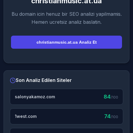
christianmusic.at.ua
Bu domain icin henuz bir SEO analizi yapilmamis.
Hemen ucretsiz analiz baslatin.
christianmusic.at.ua Analiz Et
Son Analiz Edilen Siteler
84
salonyakamoz.com
/100
74
1west.com
/100