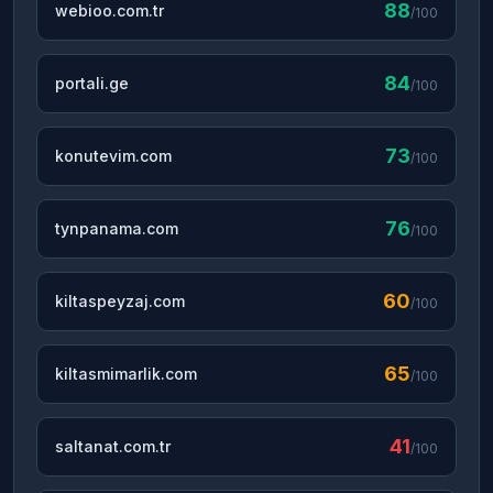
88
webioo.com.tr
/100
84
portali.ge
/100
73
konutevim.com
/100
76
tynpanama.com
/100
60
kiltaspeyzaj.com
/100
65
kiltasmimarlik.com
/100
41
saltanat.com.tr
/100