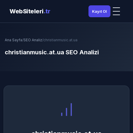
WebSiteleri
.tr
Kayıt Ol
Ana Sayfa
/
SEO Analiz
/
christianmusic.at.ua
christianmusic.at.ua SEO Analizi