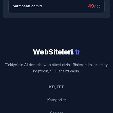
49
parmosan.com.tr
/100
WebSiteleri
.tr
Türkiye'nin AI destekli web sitesi dizini. Binlerce kaliteli siteyi
keşfedin, SEO analizi yapın.
KEŞFET
Kategoriler
Şehirler