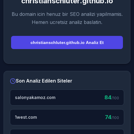
christianschluter.github.io
Bu domain icin henuz bir SEO analizi yapilmamis.
Hemen ucretsiz analiz baslatin.
christianschluter.github.io Analiz Et
Son Analiz Edilen Siteler
84
salonyakamoz.com
/100
74
1west.com
/100