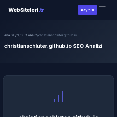
WebSiteleri
.tr
Kayıt Ol
Ana Sayfa
/
SEO Analiz
/
christianschluter.github.io
christianschluter.github.io SEO Analizi