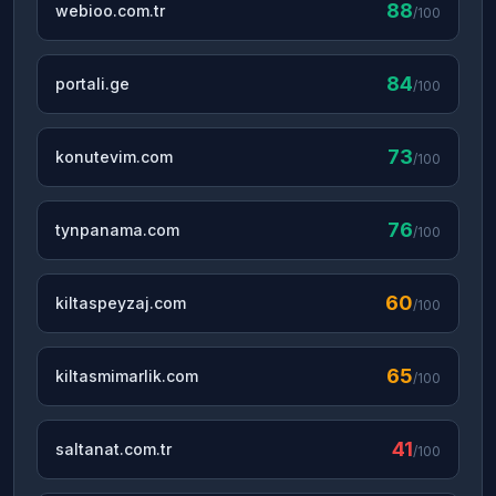
88
webioo.com.tr
/100
84
portali.ge
/100
73
konutevim.com
/100
76
tynpanama.com
/100
60
kiltaspeyzaj.com
/100
65
kiltasmimarlik.com
/100
41
saltanat.com.tr
/100