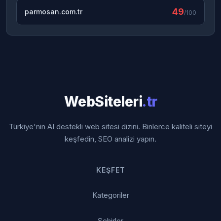
49
parmosan.com.tr
/100
WebSiteleri
.tr
Türkiye'nin AI destekli web sitesi dizini. Binlerce kaliteli siteyi
keşfedin, SEO analizi yapın.
KEŞFET
Kategoriler
Şehirler