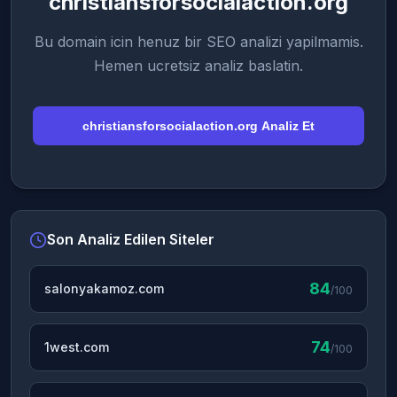
christiansforsocialaction.org
Bu domain icin henuz bir SEO analizi yapilmamis.
Hemen ucretsiz analiz baslatin.
christiansforsocialaction.org Analiz Et
Son Analiz Edilen Siteler
84
salonyakamoz.com
/100
74
1west.com
/100