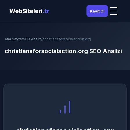
WebSiteleri
.tr
Kayıt Ol
Ana Sayfa
/
SEO Analiz
/
christiansforsocialaction.org
christiansforsocialaction.org SEO Analizi