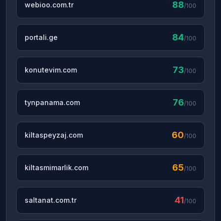
88
webioo.com.tr
/100
84
portali.ge
/100
73
konutevim.com
/100
76
tynpanama.com
/100
60
kiltaspeyzaj.com
/100
65
kiltasmimarlik.com
/100
41
saltanat.com.tr
/100