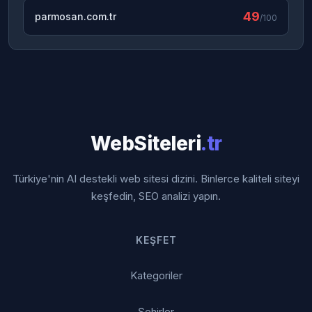
49
parmosan.com.tr
/100
WebSiteleri
.tr
Türkiye'nin AI destekli web sitesi dizini. Binlerce kaliteli siteyi
keşfedin, SEO analizi yapın.
KEŞFET
Kategoriler
Şehirler