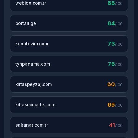
88
webioo.com.tr
/100
84
portali.ge
/100
73
konutevim.com
/100
76
tynpanama.com
/100
60
kiltaspeyzaj.com
/100
65
kiltasmimarlik.com
/100
41
saltanat.com.tr
/100