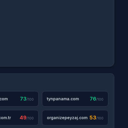
73
76
.com
tynpanama.com
/100
/100
49
53
om.tr
organizepeyzaj.com
/100
/100