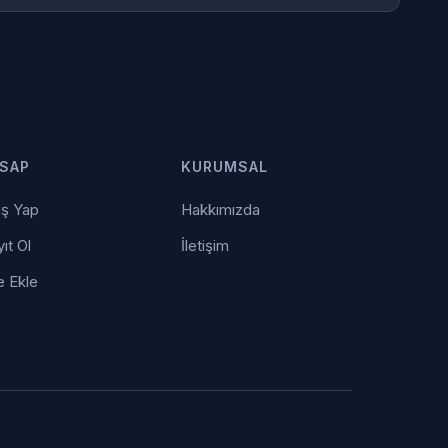
SAP
KURUMSAL
iş Yap
Hakkımızda
ıt Ol
İletişim
e Ekle