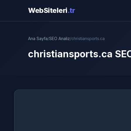
WebSiteleri
.tr
Ana Sayfa
/
SEO Analiz
/
christiansports.ca
christiansports.ca SEO