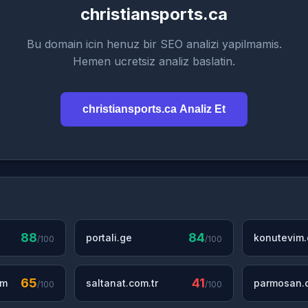
christiansports.ca
Bu domain icin henuz bir SEO analizi yapilmamis.
Hemen ucretsiz analiz baslatin.
christiansports.ca Analiz Et
88
84
portali.ge
konutevim
/100
/100
65
41
om
saltanat.com.tr
parmosan.c
/100
/100