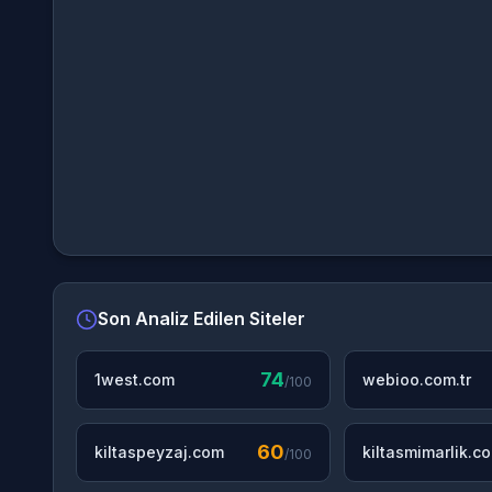
Son Analiz Edilen Siteler
74
1west.com
webioo.com.tr
/100
60
kiltaspeyzaj.com
kiltasmimarlik.c
/100