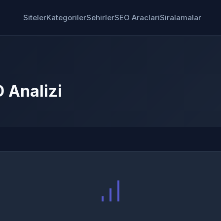
Siteler
Kategoriler
Sehirler
SEO Araclari
Siralamalar
 Analizi