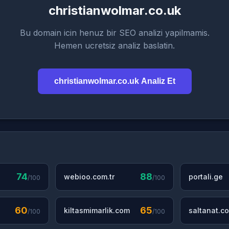
christianwolmar.co.uk
Bu domain icin henuz bir SEO analizi yapilmamis.
Hemen ucretsiz analiz baslatin.
christianwolmar.co.uk Analiz Et
74
88
webioo.com.tr
portali.ge
/100
/100
60
65
kiltasmimarlik.com
saltanat.co
/100
/100