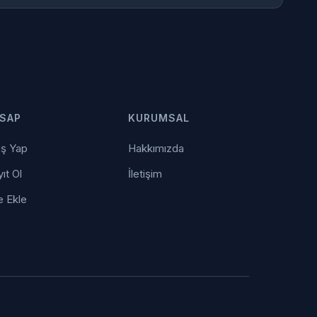
SAP
KURUMSAL
iş Yap
Hakkımızda
ıt Ol
İletişim
e Ekle