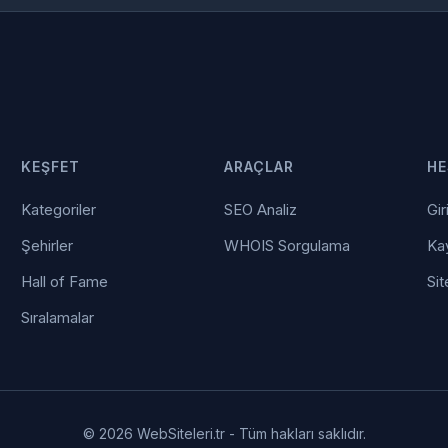
KEŞFET
ARAÇLAR
HE
Kategoriler
SEO Analiz
Gir
Şehirler
WHOIS Sorgulama
Kay
Hall of Fame
Sit
Sıralamalar
© 2026 WebSiteleri.tr - Tüm hakları saklıdır.