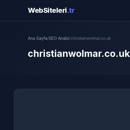
WebSiteleri
.tr
Ana Sayfa
/
SEO Analiz
/
christianwolmar.co.uk
christianwolmar.co.uk