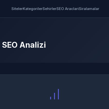
Siteler
Kategoriler
Sehirler
SEO Araclari
Siralamalar
 SEO Analizi