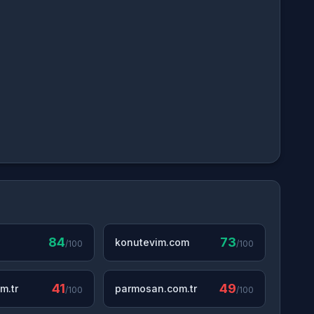
84
73
konutevim.com
/100
/100
41
49
m.tr
parmosan.com.tr
/100
/100