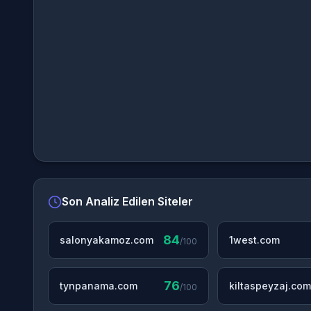
Son Analiz Edilen Siteler
84
salonyakamoz.com
1west.com
/100
76
tynpanama.com
kiltaspeyzaj.com
/100