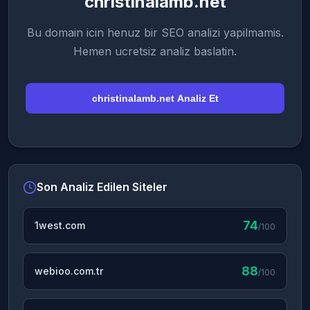
christinalamb.net
Bu domain icin henuz bir SEO analizi yapilmamis.
Hemen ucretsiz analiz baslatin.
christinalamb.net Analiz Et
Son Analiz Edilen Siteler
74
1west.com
/100
88
webioo.com.tr
/100