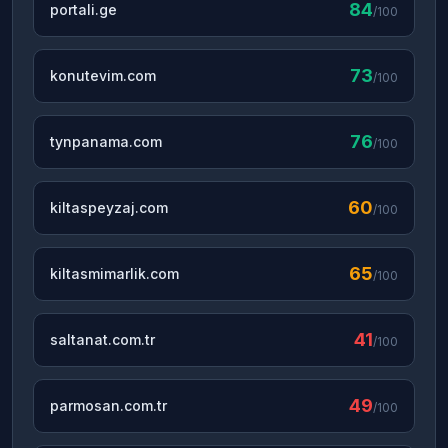
84
portali.ge
/100
73
konutevim.com
/100
76
tynpanama.com
/100
60
kiltaspeyzaj.com
/100
65
kiltasmimarlik.com
/100
41
saltanat.com.tr
/100
49
parmosan.com.tr
/100