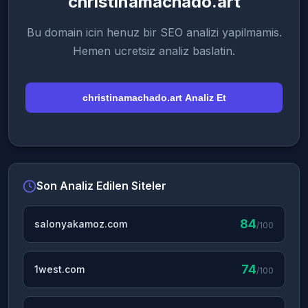
christinamachado.art
Bu domain icin henuz bir SEO analizi yapilmamis.
Hemen ucretsiz analiz baslatin.
christinamachado.art Analiz Et
Son Analiz Edilen Siteler
84
salonyakamoz.com
/100
74
1west.com
/100