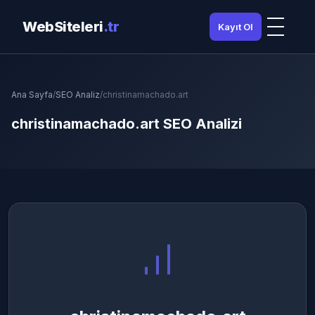
WebSiteleri
.tr
Kayıt Ol
Ana Sayfa
/
SEO Analiz
/
christinamachado.art
christinamachado.art SEO Analizi