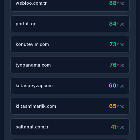
88
webioo.com.tr
/100
84
portali.ge
/100
73
konutevim.com
/100
76
tynpanama.com
/100
60
kiltaspeyzaj.com
/100
65
kiltasmimarlik.com
/100
41
saltanat.com.tr
/100