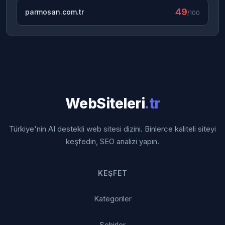
49
parmosan.com.tr
/100
WebSiteleri
.tr
Türkiye'nin AI destekli web sitesi dizini. Binlerce kaliteli siteyi
keşfedin, SEO analizi yapın.
KEŞFET
Kategoriler
Şehirler