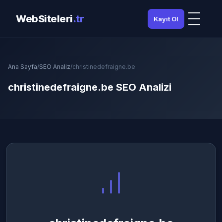
WebSiteleri
.tr
Kayıt Ol
Ana Sayfa
/
SEO Analiz
/
christinedefraigne.be
christinedefraigne.be SEO Analizi