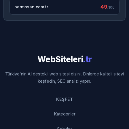
49
parmosan.com.tr
/100
WebSiteleri
.tr
Türkiye'nin AI destekli web sitesi dizini. Binlerce kaliteli siteyi
keşfedin, SEO analizi yapın.
KEŞFET
Kategoriler
Şehirler