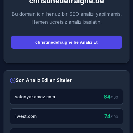
christinedefraigne.be
Bu domain icin henuz bir SEO analizi yapilmamis.
Hemen ucretsiz analiz baslatin.
christinedefraigne.be Analiz Et
Son Analiz Edilen Siteler
84
salonyakamoz.com
/100
74
1west.com
/100