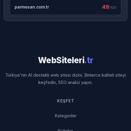
49
parmosan.com.tr
/100
WebSiteleri
.tr
Türkiye'nin AI destekli web sitesi dizini. Binlerce kaliteli siteyi
keşfedin, SEO analizi yapın.
KEŞFET
Kategoriler
Şehirler