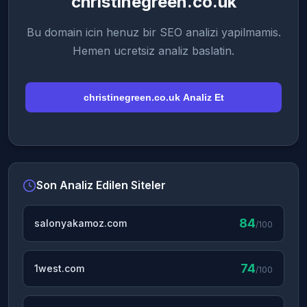
christinegreen.co.uk
Bu domain icin henuz bir SEO analizi yapilmamis.
Hemen ucretsiz analiz baslatin.
christinegreen.co.uk Analiz Et
Son Analiz Edilen Siteler
84
salonyakamoz.com
/100
74
1west.com
/100