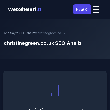
WebSiteleri
.tr
Kayıt Ol
Ana Sayfa
/
SEO Analiz
/
christinegreen.co.uk
christinegreen.co.uk SEO Analizi