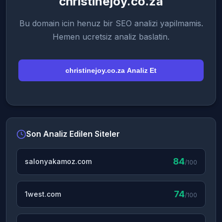
christinejoy.co.za
Bu domain icin henuz bir SEO analizi yapilmamis.
Hemen ucretsiz analiz baslatin.
christinejoy.co.za Analiz Et
Son Analiz Edilen Siteler
84
salonyakamoz.com
/100
74
1west.com
/100