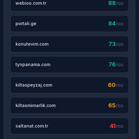
88
webioo.com.tr
/100
84
portali.ge
/100
73
konutevim.com
/100
76
tynpanama.com
/100
60
kiltaspeyzaj.com
/100
65
kiltasmimarlik.com
/100
41
saltanat.com.tr
/100