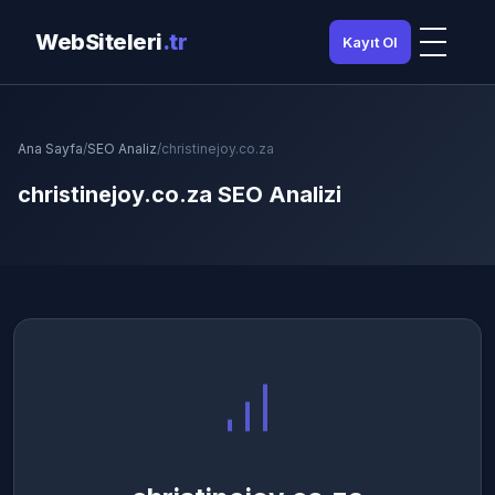
WebSiteleri
.tr
Kayıt Ol
Ana Sayfa
/
SEO Analiz
/
christinejoy.co.za
christinejoy.co.za SEO Analizi