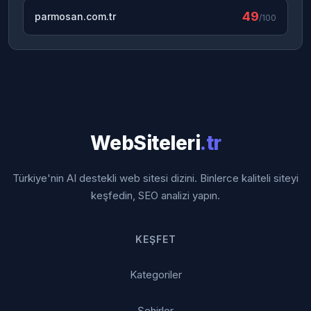
49
parmosan.com.tr
/100
WebSiteleri
.tr
Türkiye'nin AI destekli web sitesi dizini. Binlerce kaliteli siteyi
keşfedin, SEO analizi yapın.
KEŞFET
Kategoriler
Şehirler