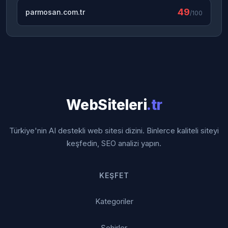
49
parmosan.com.tr
/100
WebSiteleri
.tr
Türkiye'nin AI destekli web sitesi dizini. Binlerce kaliteli siteyi
keşfedin, SEO analizi yapın.
KEŞFET
Kategoriler
Şehirler