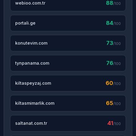
88
webioo.com.tr
/100
84
portali.ge
/100
73
konutevim.com
/100
76
tynpanama.com
/100
60
kiltaspeyzaj.com
/100
65
kiltasmimarlik.com
/100
41
saltanat.com.tr
/100