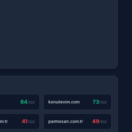
84
73
konutevim.com
/100
/100
41
49
m.tr
parmosan.com.tr
/100
/100