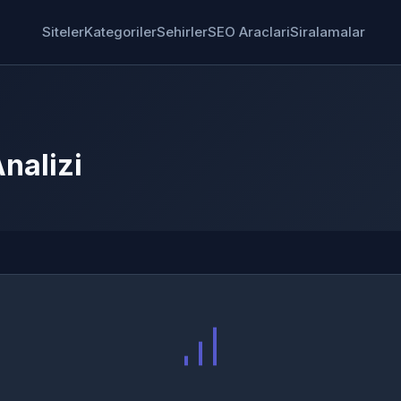
Siteler
Kategoriler
Sehirler
SEO Araclari
Siralamalar
nalizi