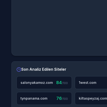
Son Analiz Edilen Siteler
84
salonyakamoz.com
1west.com
/100
76
tynpanama.com
kiltaspeyzaj.com
/100