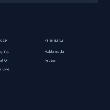
SAP
KURUMSAL
iş Yap
Hakkımızda
ıt Ol
İletişim
e Ekle