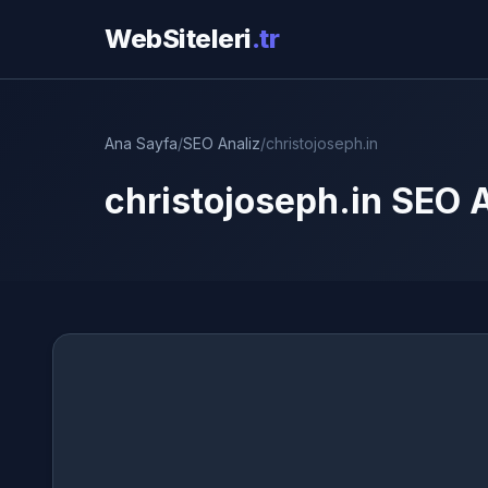
WebSiteleri
.tr
Ana Sayfa
/
SEO Analiz
/
christojoseph.in
christojoseph.in SEO A