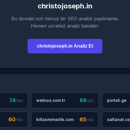
christojoseph.in
Bu domain icin henuz bir SEO analizi yapilmamis.
Hemen ucretsiz analiz baslatin.
christojoseph.in Analiz Et
74
88
webioo.com.tr
portali.ge
/100
/100
60
65
kiltasmimarlik.com
saltanat.co
/100
/100