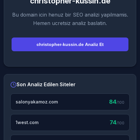
christopher-kussin.de
Bu domain icin henuz bir SEO analizi yapilmamis.
Hemen ucretsiz analiz baslatin.
christopher-kussin.de Analiz Et
Son Analiz Edilen Siteler
84
salonyakamoz.com
/100
74
1west.com
/100