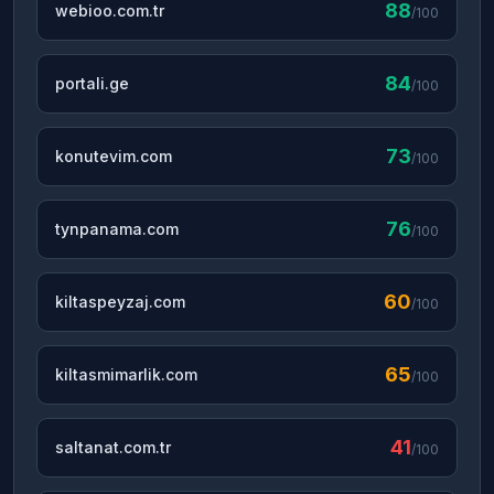
88
webioo.com.tr
/100
84
portali.ge
/100
73
konutevim.com
/100
76
tynpanama.com
/100
60
kiltaspeyzaj.com
/100
65
kiltasmimarlik.com
/100
41
saltanat.com.tr
/100