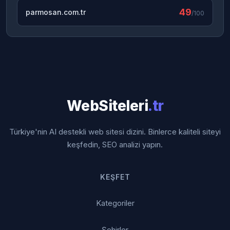
49
parmosan.com.tr
/100
WebSiteleri
.tr
Türkiye'nin AI destekli web sitesi dizini. Binlerce kaliteli siteyi
keşfedin, SEO analizi yapın.
KEŞFET
Kategoriler
Şehirler