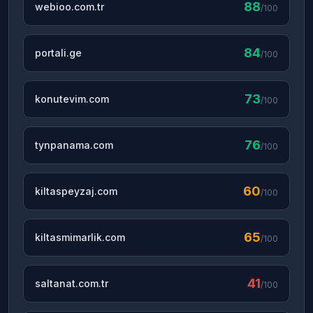
88
webioo.com.tr
/100
84
portali.ge
/100
73
konutevim.com
/100
76
tynpanama.com
/100
60
kiltaspeyzaj.com
/100
65
kiltasmimarlik.com
/100
41
saltanat.com.tr
/100