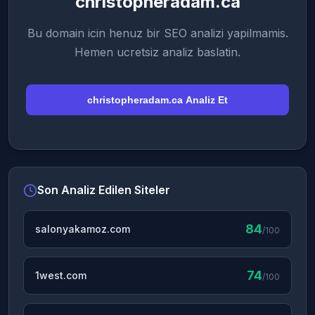
christopheradam.ca
Bu domain icin henuz bir SEO analizi yapilmamis.
Hemen ucretsiz analiz baslatin.
christopheradam.ca Analiz Et
Son Analiz Edilen Siteler
84
salonyakamoz.com
/100
74
1west.com
/100