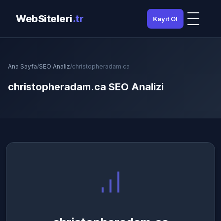
WebSiteleri
.tr
Kayıt Ol
Ana Sayfa
/
SEO Analiz
/
christopheradam.ca
christopheradam.ca SEO Analizi