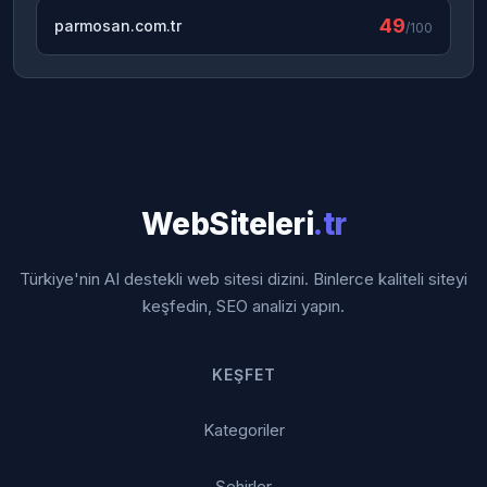
49
parmosan.com.tr
/100
WebSiteleri
.tr
Türkiye'nin AI destekli web sitesi dizini. Binlerce kaliteli siteyi
keşfedin, SEO analizi yapın.
KEŞFET
Kategoriler
Şehirler