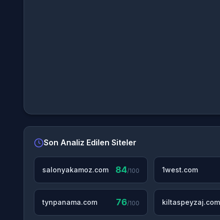
Son Analiz Edilen Siteler
84
salonyakamoz.com
1west.com
/100
76
tynpanama.com
kiltaspeyzaj.com
/100