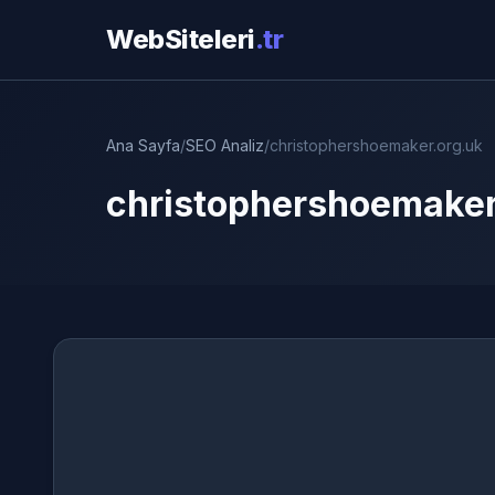
WebSiteleri
.tr
Ana Sayfa
/
SEO Analiz
/
christophershoemaker.org.uk
christophershoemaker