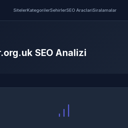
Siteler
Kategoriler
Sehirler
SEO Araclari
Siralamalar
.org.uk SEO Analizi