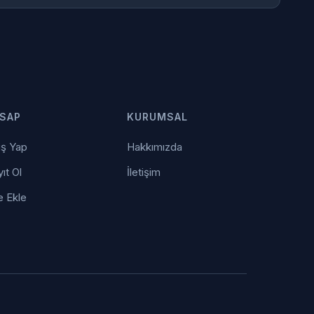
SAP
KURUMSAL
iş Yap
Hakkımızda
ıt Ol
İletişim
e Ekle