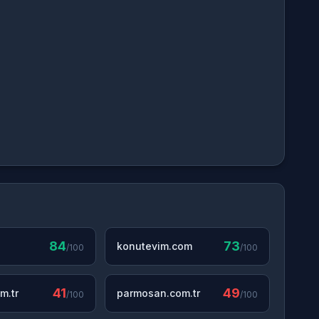
84
73
konutevim.com
/100
/100
41
49
m.tr
parmosan.com.tr
/100
/100