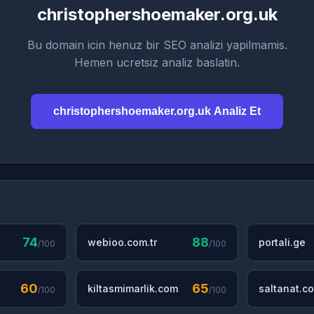
christophershoemaker.org.uk
Bu domain icin henuz bir SEO analizi yapilmamis.
Hemen ucretsiz analiz baslatin.
christophershoemaker.org.uk Analiz Et
74
88
webioo.com.tr
portali.ge
/100
/100
60
65
kiltasmimarlik.com
saltanat.co
/100
/100