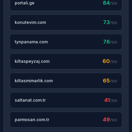
84
portali.ge
/100
73
konutevim.com
/100
76
tynpanama.com
/100
60
kiltaspeyzaj.com
/100
65
kiltasmimarlik.com
/100
41
saltanat.com.tr
/100
49
parmosan.com.tr
/100