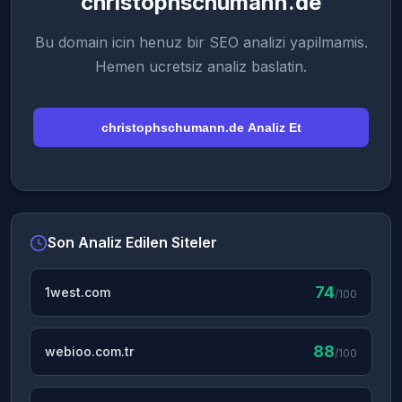
christophschumann.de
Bu domain icin henuz bir SEO analizi yapilmamis.
Hemen ucretsiz analiz baslatin.
christophschumann.de Analiz Et
Son Analiz Edilen Siteler
74
1west.com
/100
88
webioo.com.tr
/100