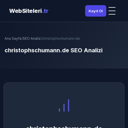
WebSiteleri
.tr
Kayıt Ol
Ana Sayfa
/
SEO Analiz
/
christophschumann.de
christophschumann.de SEO Analizi