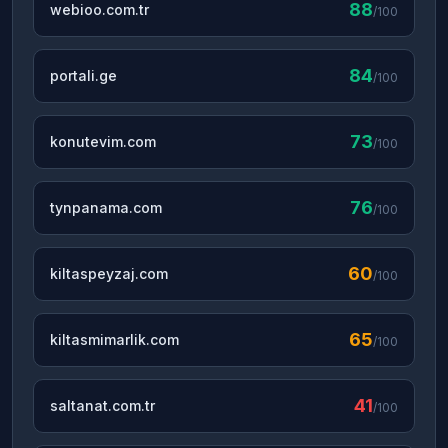
88
webioo.com.tr
/100
84
portali.ge
/100
73
konutevim.com
/100
76
tynpanama.com
/100
60
kiltaspeyzaj.com
/100
65
kiltasmimarlik.com
/100
41
saltanat.com.tr
/100