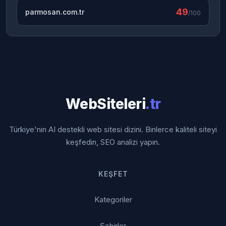
49
parmosan.com.tr
/100
WebSiteleri
.tr
Türkiye'nin AI destekli web sitesi dizini. Binlerce kaliteli siteyi
keşfedin, SEO analizi yapın.
KEŞFET
Kategoriler
Şehirler