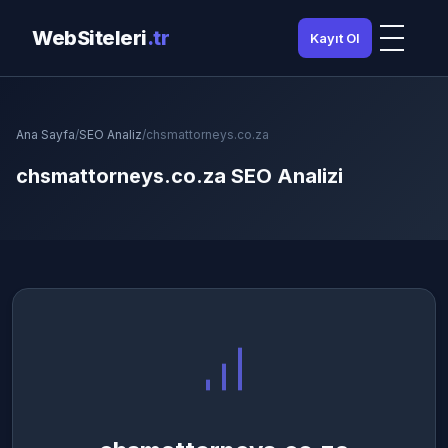
WebSiteleri
.tr
Kayıt Ol
Ana Sayfa
/
SEO Analiz
/
chsmattorneys.co.za
chsmattorneys.co.za SEO Analizi