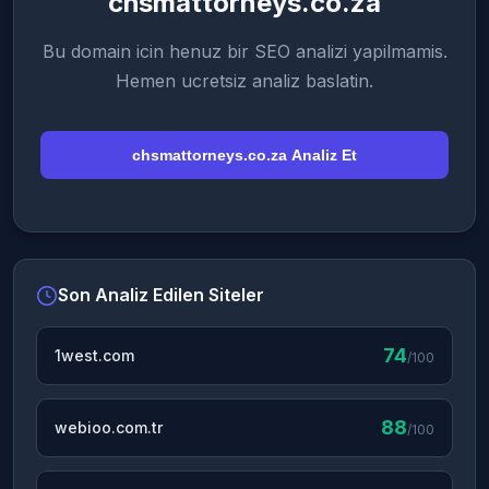
chsmattorneys.co.za
Bu domain icin henuz bir SEO analizi yapilmamis.
Hemen ucretsiz analiz baslatin.
chsmattorneys.co.za Analiz Et
Son Analiz Edilen Siteler
74
1west.com
/100
88
webioo.com.tr
/100