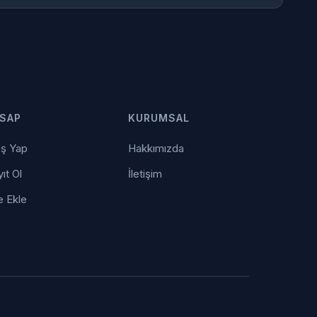
SAP
KURUMSAL
iş Yap
Hakkımızda
ıt Ol
İletişim
e Ekle