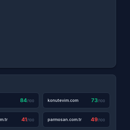
84
73
konutevim.com
/100
/100
41
49
m.tr
parmosan.com.tr
/100
/100