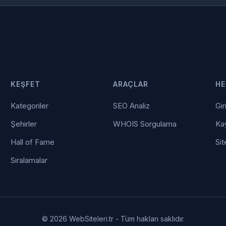
KEŞFET
ARAÇLAR
HE
Kategoriler
SEO Analiz
Gir
Şehirler
WHOIS Sorgulama
Kay
Hall of Fame
Sit
Sıralamalar
© 2026 WebSiteleri.tr - Tüm hakları saklıdır.