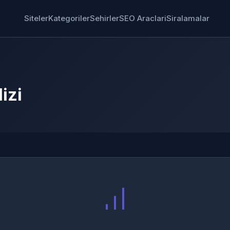
Siteler
Kategoriler
Sehirler
SEO Araclari
Siralamalar
izi