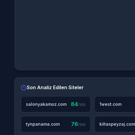
Son Analiz Edilen Siteler
84
salonyakamoz.com
1west.com
/100
76
tynpanama.com
kiltaspeyzaj.com
/100