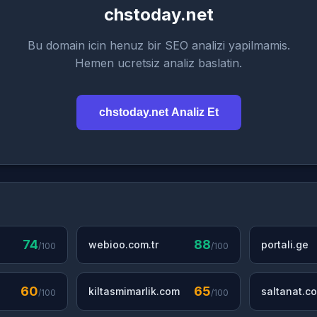
chstoday.net
Bu domain icin henuz bir SEO analizi yapilmamis.
Hemen ucretsiz analiz baslatin.
chstoday.net Analiz Et
74
88
webioo.com.tr
portali.ge
/100
/100
60
65
kiltasmimarlik.com
saltanat.co
/100
/100