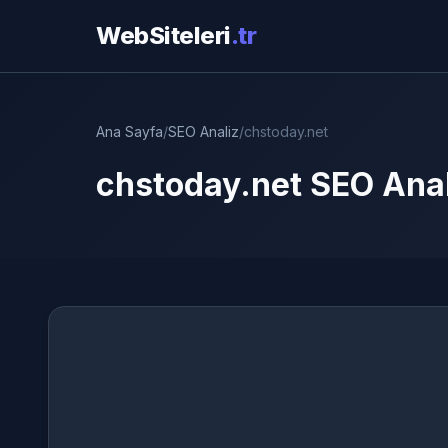
WebSiteleri
.tr
Ana Sayfa
/
SEO Analiz
/
chstoday.net
chstoday.net SEO Anal