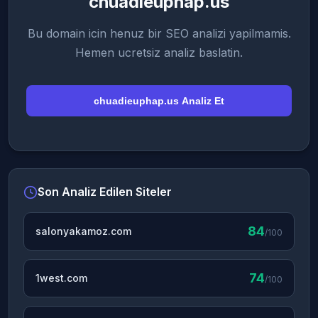
chuadieuphap.us
Bu domain icin henuz bir SEO analizi yapilmamis.
Hemen ucretsiz analiz baslatin.
chuadieuphap.us Analiz Et
Son Analiz Edilen Siteler
84
salonyakamoz.com
/100
74
1west.com
/100