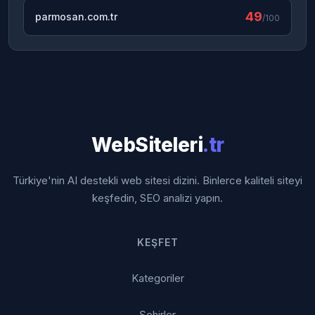
49
parmosan.com.tr
/100
WebSiteleri
.tr
Türkiye'nin AI destekli web sitesi dizini. Binlerce kaliteli siteyi
keşfedin, SEO analizi yapın.
KEŞFET
Kategoriler
Şehirler