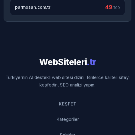
49
parmosan.com.tr
/100
WebSiteleri
.tr
Türkiye'nin AI destekli web sitesi dizini. Binlerce kaliteli siteyi
keşfedin, SEO analizi yapın.
KEŞFET
Kategoriler
Şehirler