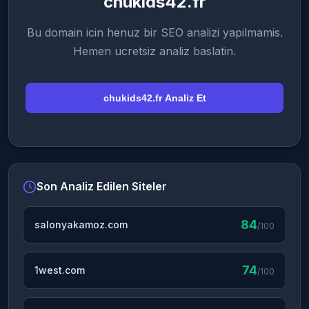
chukids42.fr
Bu domain icin henuz bir SEO analizi yapilmamis.
Hemen ucretsiz analiz baslatin.
chukids42.fr Analiz Et
Son Analiz Edilen Siteler
84
salonyakamoz.com
/100
74
1west.com
/100