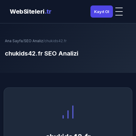
WebSiteleri
.tr
Kayıt Ol
Ana Sayfa
/
SEO Analiz
/
chukids42.fr
chukids42.fr SEO Analizi