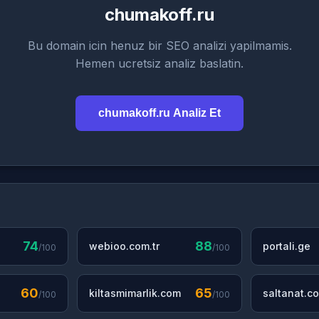
chumakoff.ru
Bu domain icin henuz bir SEO analizi yapilmamis.
Hemen ucretsiz analiz baslatin.
chumakoff.ru Analiz Et
74
88
webioo.com.tr
portali.ge
/100
/100
60
65
kiltasmimarlik.com
saltanat.co
/100
/100