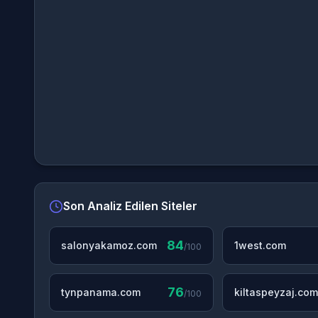
Son Analiz Edilen Siteler
84
salonyakamoz.com
1west.com
/100
76
tynpanama.com
kiltaspeyzaj.com
/100