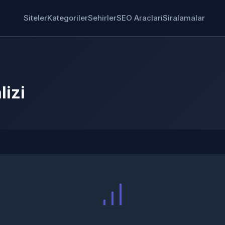
Siteler
Kategoriler
Sehirler
SEO Araclari
Siralamalar
izi