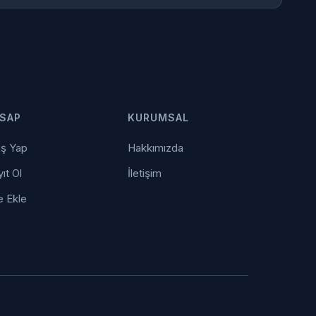
SAP
KURUMSAL
iş Yap
Hakkımızda
ıt Ol
İletişim
e Ekle