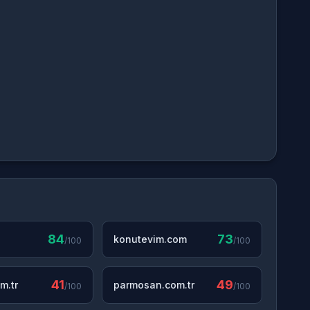
84
73
konutevim.com
/100
/100
41
49
m.tr
parmosan.com.tr
/100
/100