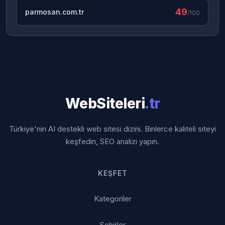
49
parmosan.com.tr
/100
WebSiteleri
.tr
Türkiye'nin AI destekli web sitesi dizini. Binlerce kaliteli siteyi
keşfedin, SEO analizi yapın.
KEŞFET
Kategoriler
Şehirler