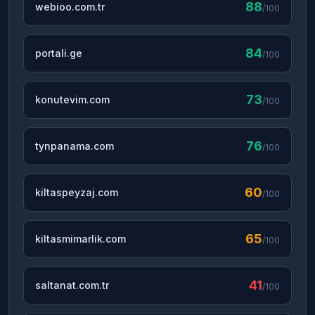
88
webioo.com.tr
/100
84
portali.ge
/100
73
konutevim.com
/100
76
tynpanama.com
/100
60
kiltaspeyzaj.com
/100
65
kiltasmimarlik.com
/100
41
saltanat.com.tr
/100