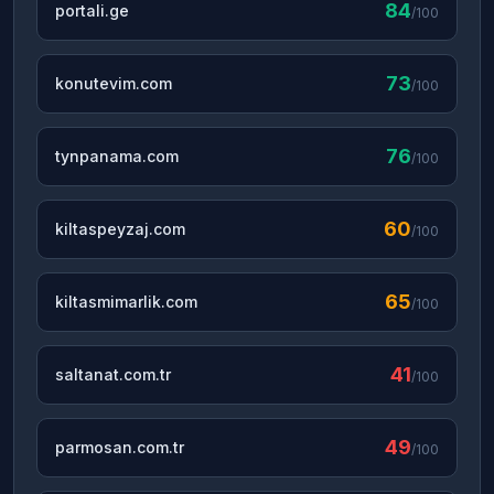
84
portali.ge
/100
73
konutevim.com
/100
76
tynpanama.com
/100
60
kiltaspeyzaj.com
/100
65
kiltasmimarlik.com
/100
41
saltanat.com.tr
/100
49
parmosan.com.tr
/100