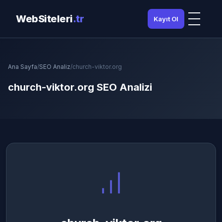
WebSiteleri
.tr
Kayıt Ol
Ana Sayfa
/
SEO Analiz
/
church-viktor.org
church-viktor.org SEO Analizi