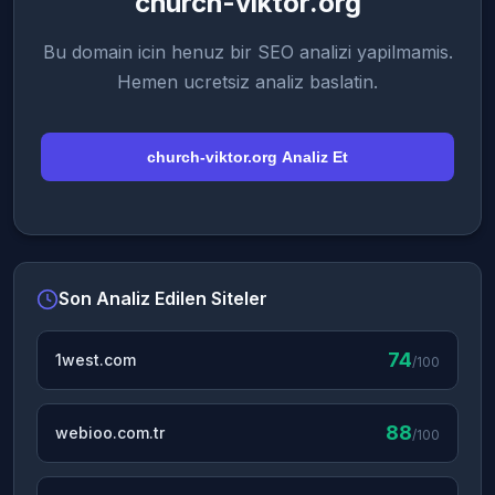
church-viktor.org
Bu domain icin henuz bir SEO analizi yapilmamis.
Hemen ucretsiz analiz baslatin.
church-viktor.org Analiz Et
Son Analiz Edilen Siteler
74
1west.com
/100
88
webioo.com.tr
/100