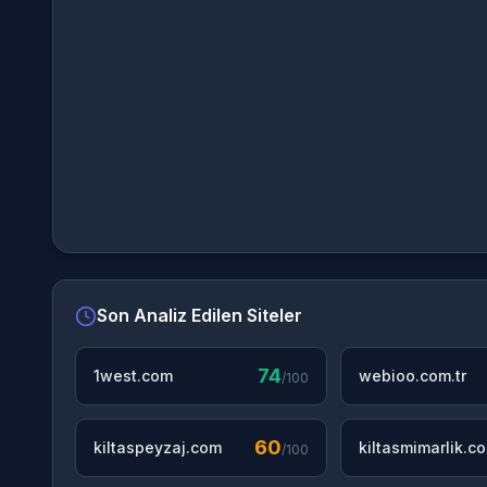
Son Analiz Edilen Siteler
74
1west.com
webioo.com.tr
/100
60
kiltaspeyzaj.com
kiltasmimarlik.c
/100