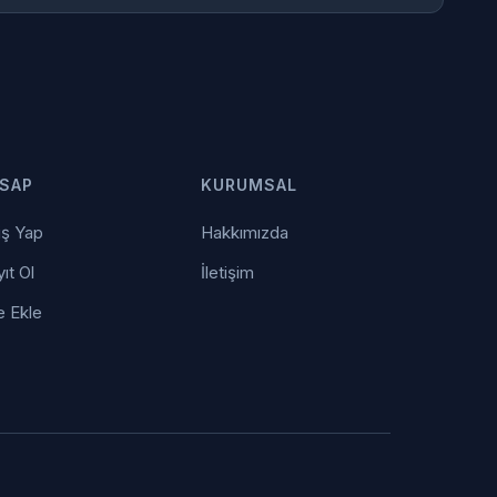
SAP
KURUMSAL
iş Yap
Hakkımızda
ıt Ol
İletişim
e Ekle