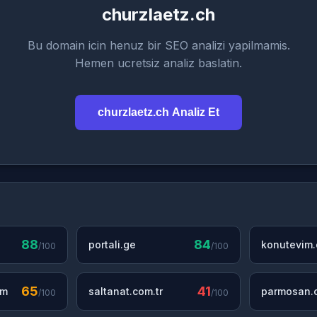
churzlaetz.ch
Bu domain icin henuz bir SEO analizi yapilmamis.
Hemen ucretsiz analiz baslatin.
churzlaetz.ch Analiz Et
88
84
portali.ge
konutevim
/100
/100
65
41
om
saltanat.com.tr
parmosan.c
/100
/100