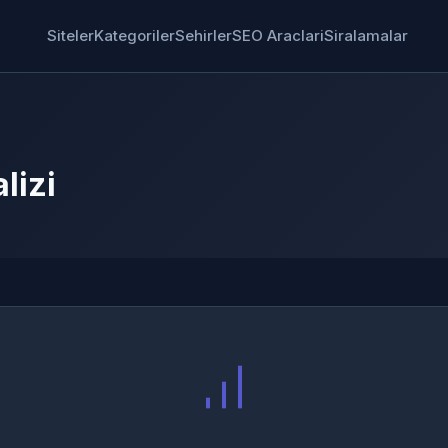
Siteler
Kategoriler
Sehirler
SEO Araclari
Siralamalar
lizi