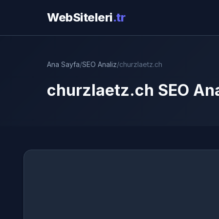
WebSiteleri
.tr
Ana Sayfa
/
SEO Analiz
/
churzlaetz.ch
churzlaetz.ch SEO Ana