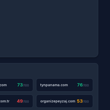
73
76
.com
tynpanama.com
/100
/100
49
53
om.tr
organizepeyzaj.com
/100
/100