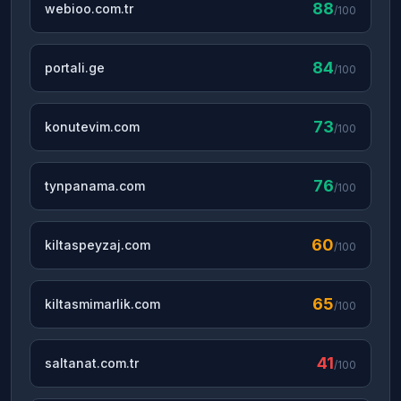
88
webioo.com.tr
/100
84
portali.ge
/100
73
konutevim.com
/100
76
tynpanama.com
/100
60
kiltaspeyzaj.com
/100
65
kiltasmimarlik.com
/100
41
saltanat.com.tr
/100