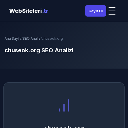
WebSiteleri
.tr
Kayıt Ol
Ana Sayfa
/
SEO Analiz
/
chuseok.org
chuseok.org SEO Analizi