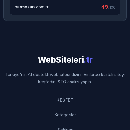
49
parmosan.com.tr
/100
WebSiteleri
.tr
Türkiye'nin AI destekli web sitesi dizini. Binlerce kaliteli siteyi
keşfedin, SEO analizi yapın.
KEŞFET
Kategoriler
Şehirler