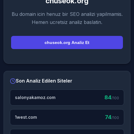
chuseok.org
Bu domain icin henuz bir SEO analizi yapilmamis.
Hemen ucretsiz analiz baslatin.
chuseok.org Analiz Et
Son Analiz Edilen Siteler
84
salonyakamoz.com
/100
74
1west.com
/100