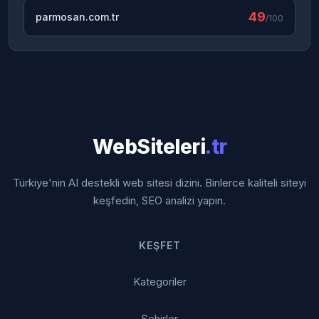
49
parmosan.com.tr
/100
WebSiteleri
.tr
Türkiye'nin AI destekli web sitesi dizini. Binlerce kaliteli siteyi
keşfedin, SEO analizi yapın.
KEŞFET
Kategoriler
Şehirler