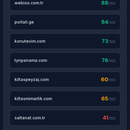
88
webioo.com.tr
/100
84
portali.ge
/100
73
konutevim.com
/100
76
tynpanama.com
/100
60
kiltaspeyzaj.com
/100
65
kiltasmimarlik.com
/100
41
saltanat.com.tr
/100