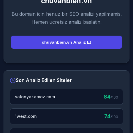
chuvanbien.vn
Bu domain icin henuz bir SEO analizi yapilmamis.
Hemen ucretsiz analiz baslatin.
chuvanbien.vn Analiz Et
Son Analiz Edilen Siteler
84
salonyakamoz.com
/100
74
1west.com
/100