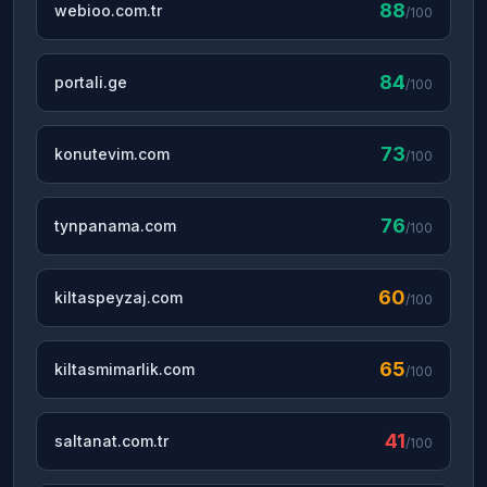
88
webioo.com.tr
/100
84
portali.ge
/100
73
konutevim.com
/100
76
tynpanama.com
/100
60
kiltaspeyzaj.com
/100
65
kiltasmimarlik.com
/100
41
saltanat.com.tr
/100