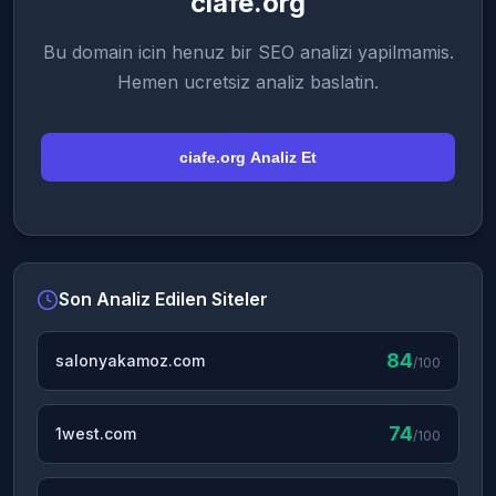
ciafe.org
Bu domain icin henuz bir SEO analizi yapilmamis.
Hemen ucretsiz analiz baslatin.
ciafe.org Analiz Et
Son Analiz Edilen Siteler
84
salonyakamoz.com
/100
74
1west.com
/100