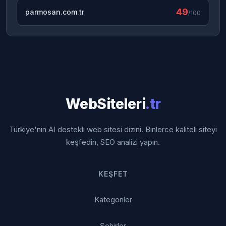
49
parmosan.com.tr
/100
WebSiteleri
.tr
Türkiye'nin AI destekli web sitesi dizini. Binlerce kaliteli siteyi
keşfedin, SEO analizi yapın.
KEŞFET
Kategoriler
Şehirler