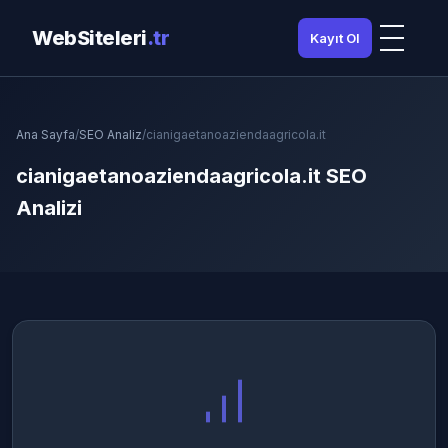
WebSiteleri
.tr
Kayıt Ol
Ana Sayfa
/
SEO Analiz
/
cianigaetanoaziendaagricola.it
cianigaetanoaziendaagricola.it SEO
Analizi