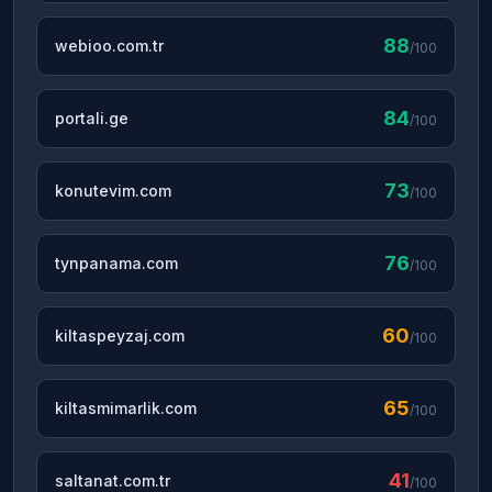
88
webioo.com.tr
/100
84
portali.ge
/100
73
konutevim.com
/100
76
tynpanama.com
/100
60
kiltaspeyzaj.com
/100
65
kiltasmimarlik.com
/100
41
saltanat.com.tr
/100