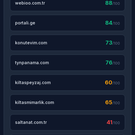
88
webioo.com.tr
/100
84
portali.ge
/100
73
konutevim.com
/100
76
tynpanama.com
/100
60
kiltaspeyzaj.com
/100
65
kiltasmimarlik.com
/100
41
saltanat.com.tr
/100