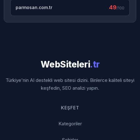
49
parmosan.com.tr
/100
WebSiteleri
.tr
Türkiye'nin AI destekli web sitesi dizini. Binlerce kaliteli siteyi
keşfedin, SEO analizi yapın.
KEŞFET
Kategoriler
Şehirler