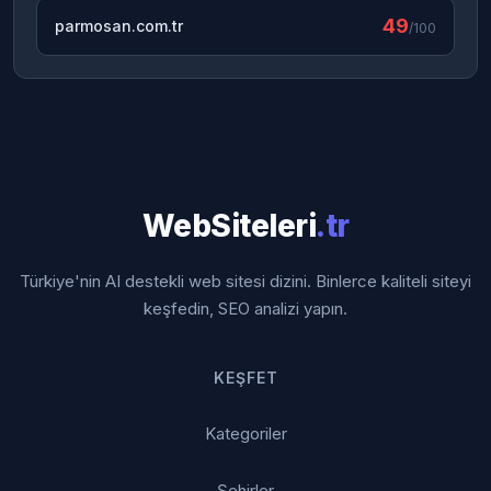
49
parmosan.com.tr
/100
WebSiteleri
.tr
Türkiye'nin AI destekli web sitesi dizini. Binlerce kaliteli siteyi
keşfedin, SEO analizi yapın.
KEŞFET
Kategoriler
Şehirler