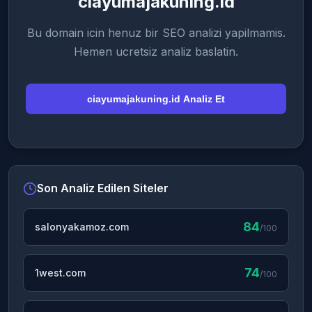
ciayumajakuning.id
Bu domain icin henuz bir SEO analizi yapilmamis.
Hemen ucretsiz analiz baslatin.
ciayumajakuning.id Analiz Et
Son Analiz Edilen Siteler
84
salonyakamoz.com
/100
74
1west.com
/100