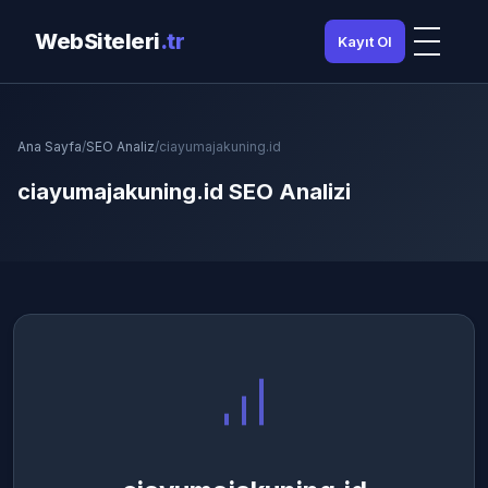
WebSiteleri
.tr
Kayıt Ol
Ana Sayfa
/
SEO Analiz
/
ciayumajakuning.id
ciayumajakuning.id SEO Analizi