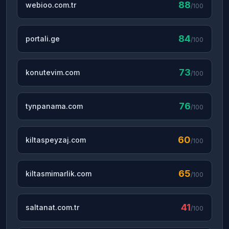
88
webioo.com.tr
/100
84
portali.ge
/100
73
konutevim.com
/100
76
tynpanama.com
/100
60
kiltaspeyzaj.com
/100
65
kiltasmimarlik.com
/100
41
saltanat.com.tr
/100