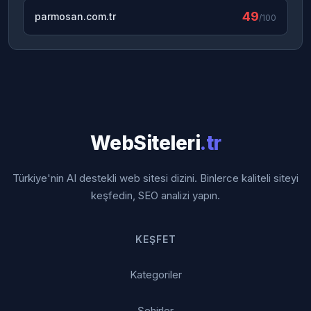
49
parmosan.com.tr
/100
WebSiteleri
.tr
Türkiye'nin AI destekli web sitesi dizini. Binlerce kaliteli siteyi
keşfedin, SEO analizi yapın.
KEŞFET
Kategoriler
Şehirler