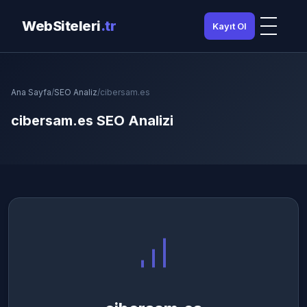
WebSiteleri
.tr
Kayıt Ol
Ana Sayfa
/
SEO Analiz
/
cibersam.es
cibersam.es SEO Analizi