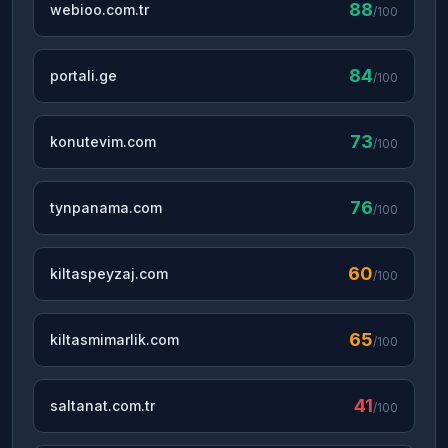
88
webioo.com.tr
/100
84
portali.ge
/100
73
konutevim.com
/100
76
tynpanama.com
/100
60
kiltaspeyzaj.com
/100
65
kiltasmimarlik.com
/100
41
saltanat.com.tr
/100