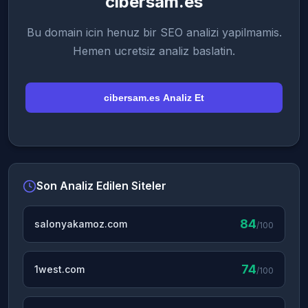
cibersam.es
Bu domain icin henuz bir SEO analizi yapilmamis.
Hemen ucretsiz analiz baslatin.
cibersam.es Analiz Et
Son Analiz Edilen Siteler
84
salonyakamoz.com
/100
74
1west.com
/100