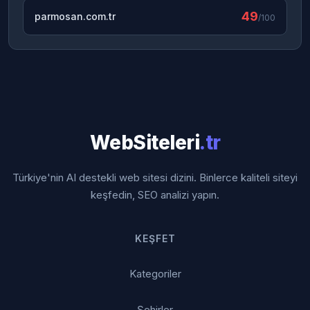
49
parmosan.com.tr
/100
WebSiteleri
.tr
Türkiye'nin AI destekli web sitesi dizini. Binlerce kaliteli siteyi
keşfedin, SEO analizi yapın.
KEŞFET
Kategoriler
Şehirler