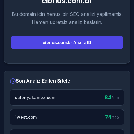
cibrius.com.br
Bu domain icin henuz bir SEO analizi yapilmamis.
Hemen ucretsiz analiz baslatin.
cibrius.com.br Analiz Et
Son Analiz Edilen Siteler
84
salonyakamoz.com
/100
74
1west.com
/100