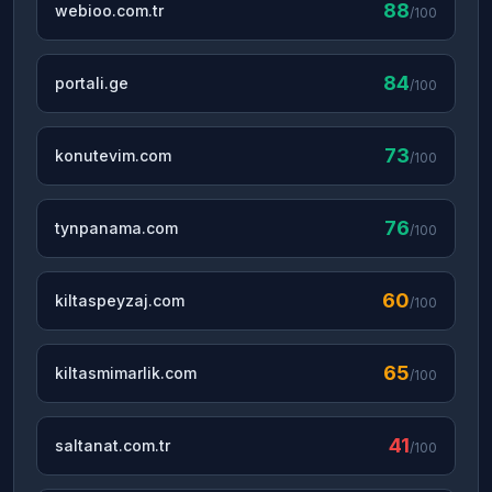
88
webioo.com.tr
/100
84
portali.ge
/100
73
konutevim.com
/100
76
tynpanama.com
/100
60
kiltaspeyzaj.com
/100
65
kiltasmimarlik.com
/100
41
saltanat.com.tr
/100