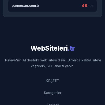
49
parmosan.com.tr
/100
WebSiteleri
.tr
Türkiye'nin AI destekli web sitesi dizini. Binlerce kaliteli siteyi
keşfedin, SEO analizi yapın.
KEŞFET
Kategoriler
Şehirler