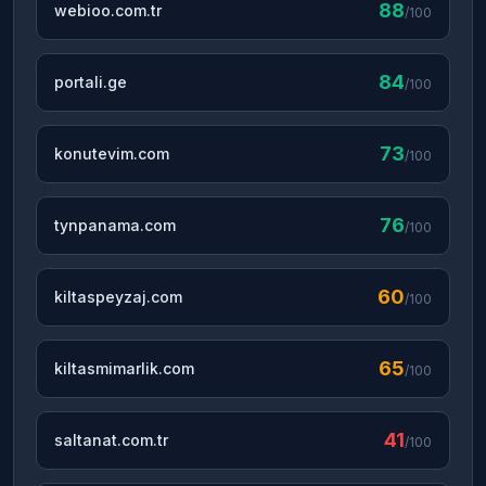
88
webioo.com.tr
/100
84
portali.ge
/100
73
konutevim.com
/100
76
tynpanama.com
/100
60
kiltaspeyzaj.com
/100
65
kiltasmimarlik.com
/100
41
saltanat.com.tr
/100