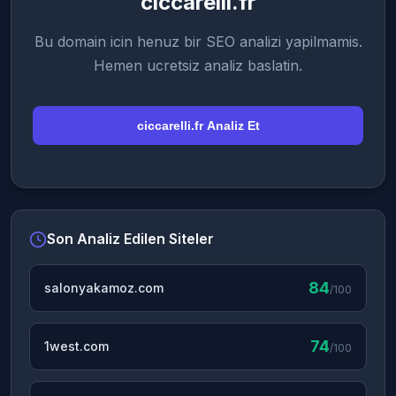
ciccarelli.fr
Bu domain icin henuz bir SEO analizi yapilmamis.
Hemen ucretsiz analiz baslatin.
ciccarelli.fr Analiz Et
Son Analiz Edilen Siteler
84
salonyakamoz.com
/100
74
1west.com
/100