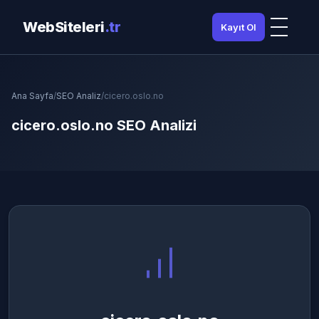
WebSiteleri
.tr
Kayıt Ol
Ana Sayfa
/
SEO Analiz
/
cicero.oslo.no
cicero.oslo.no SEO Analizi