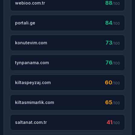
88
webioo.com.tr
/100
84
portali.ge
/100
73
konutevim.com
/100
76
tynpanama.com
/100
60
kiltaspeyzaj.com
/100
65
kiltasmimarlik.com
/100
41
saltanat.com.tr
/100