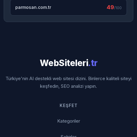
49
parmosan.com.tr
/100
WebSiteleri
.tr
Türkiye'nin AI destekli web sitesi dizini. Binlerce kaliteli siteyi
keşfedin, SEO analizi yapın.
KEŞFET
Kategoriler
Şehirler