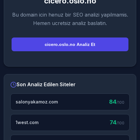
cicero.oslo.no
Bu domain icin henuz bir SEO analizi yapilmamis.
Hemen ucretsiz analiz baslatin.
cicero.oslo.no Analiz Et
Son Analiz Edilen Siteler
84
salonyakamoz.com
/100
74
1west.com
/100