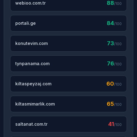
88
webioo.com.tr
/100
84
portali.ge
/100
73
konutevim.com
/100
76
tynpanama.com
/100
60
kiltaspeyzaj.com
/100
65
kiltasmimarlik.com
/100
41
saltanat.com.tr
/100