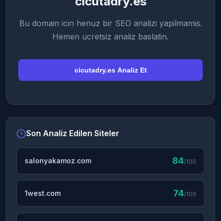
cicutadry.es
Bu domain icin henuz bir SEO analizi yapilmamis.
Hemen ucretsiz analiz baslatin.
cicutadry.es Analiz Et
Son Analiz Edilen Siteler
84
salonyakamoz.com
/100
74
1west.com
/100