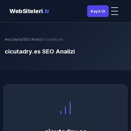
WebSiteleri
.tr
Kayıt Ol
Ana Sayfa
/
SEO Analiz
/
cicutadry.es
cicutadry.es SEO Analizi