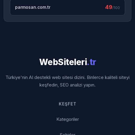
49
parmosan.com.tr
/100
WebSiteleri
.tr
Türkiye'nin AI destekli web sitesi dizini. Binlerce kaliteli siteyi
keşfedin, SEO analizi yapın.
KEŞFET
Kategoriler
Şehirler