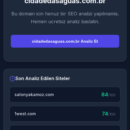
cidadedasaguas.com.br
Bu domain icin henuz bir SEO analizi yapilmamis.
Hemen ucretsiz analiz baslatin.
cidadedasaguas.com.br Analiz Et
Son Analiz Edilen Siteler
84
salonyakamoz.com
/100
74
1west.com
/100