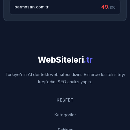
49
parmosan.com.tr
/100
WebSiteleri
.tr
Türkiye'nin AI destekli web sitesi dizini. Binlerce kaliteli siteyi
keşfedin, SEO analizi yapın.
KEŞFET
Kategoriler
Şehirler