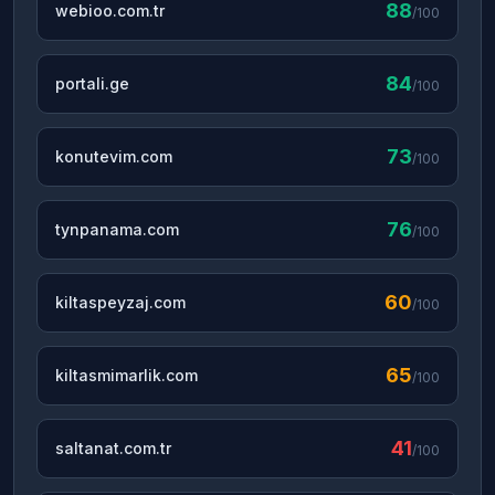
88
webioo.com.tr
/100
84
portali.ge
/100
73
konutevim.com
/100
76
tynpanama.com
/100
60
kiltaspeyzaj.com
/100
65
kiltasmimarlik.com
/100
41
saltanat.com.tr
/100