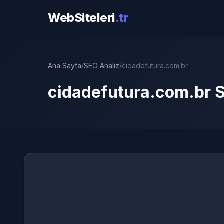
WebSiteleri
.tr
Ana Sayfa
/
SEO Analiz
/
cidadefutura.com.br
cidadefutura.com.br S