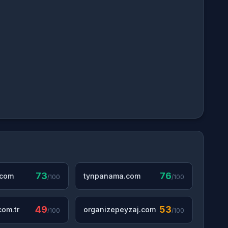
73
76
.com
tynpanama.com
/100
/100
49
53
om.tr
organizepeyzaj.com
/100
/100