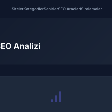
Siteler
Kategoriler
Sehirler
SEO Araclari
Siralamalar
EO Analizi