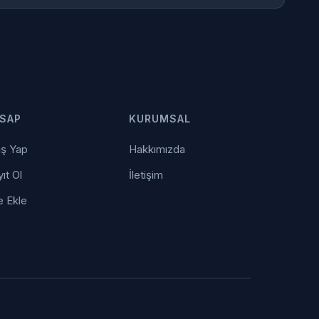
SAP
KURUMSAL
iş Yap
Hakkımızda
ıt Ol
İletişim
e Ekle