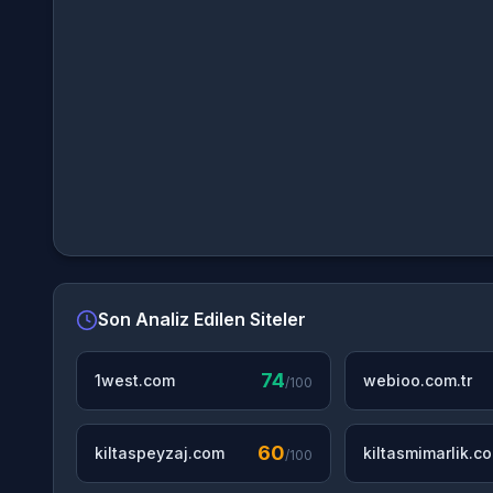
Son Analiz Edilen Siteler
74
1west.com
webioo.com.tr
/100
60
kiltaspeyzaj.com
kiltasmimarlik.c
/100