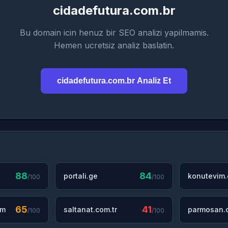
cidadefutura.com.br
Bu domain icin henuz bir SEO analizi yapilmamis.
Hemen ucretsiz analiz baslatin.
cidadefutura.com.br Analiz Et
88
84
portali.ge
konutevim
/100
/100
65
41
om
saltanat.com.tr
parmosan.c
/100
/100