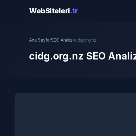
WebSiteleri
.tr
Ana Sayfa
/
SEO Analiz
/
cidg.org.nz
cidg.org.nz SEO Anali