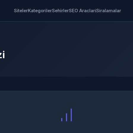
Siteler
Kategoriler
Sehirler
SEO Araclari
Siralamalar
zi