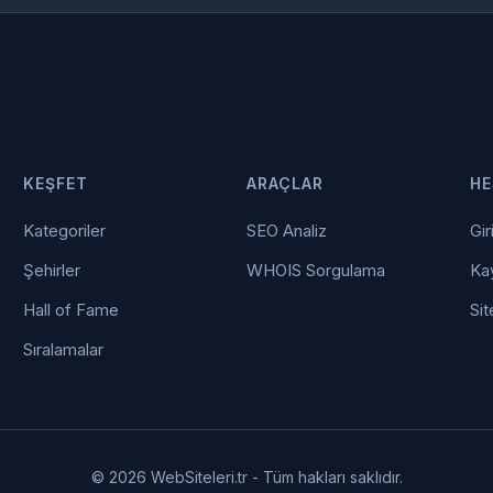
KEŞFET
ARAÇLAR
HE
Kategoriler
SEO Analiz
Gir
Şehirler
WHOIS Sorgulama
Kay
Hall of Fame
Sit
Sıralamalar
© 2026 WebSiteleri.tr - Tüm hakları saklıdır.