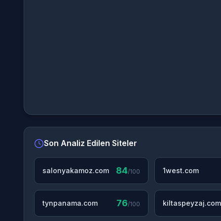
Son Analiz Edilen Siteler
84
salonyakamoz.com
1west.com
/100
76
tynpanama.com
kiltaspeyzaj.com
/100