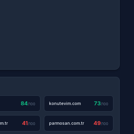
84
73
konutevim.com
/100
/100
41
49
m.tr
parmosan.com.tr
/100
/100