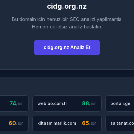
cidg.org.nz
Bu domain icin henuz bir SEO analizi yapilmamis.
Hemen ucretsiz analiz baslatin.
cidg.org.nz Analiz Et
74
88
webioo.com.tr
portali.ge
/100
/100
60
65
kiltasmimarlik.com
saltanat.co
/100
/100