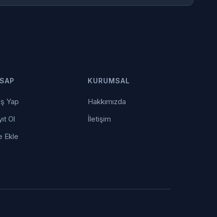
SAP
KURUMSAL
iş Yap
Hakkımızda
ıt Ol
İletişim
e Ekle