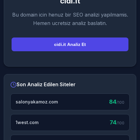
cidi.it
Bu domain icin henuz bir SEO analizi yapilmamis.
Hemen ucretsiz analiz baslatin.
cidi.it Analiz Et
Son Analiz Edilen Siteler
84
salonyakamoz.com
/100
74
1west.com
/100