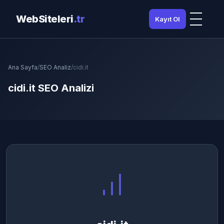
WebSiteleri
.tr
Kayıt Ol
Ana Sayfa
/
SEO Analiz
/
cidi.it
cidi.it SEO Analizi