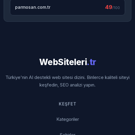
49
parmosan.com.tr
/100
WebSiteleri
.tr
Türkiye'nin AI destekli web sitesi dizini. Binlerce kaliteli siteyi
keşfedin, SEO analizi yapın.
KEŞFET
Kategoriler
Şehirler