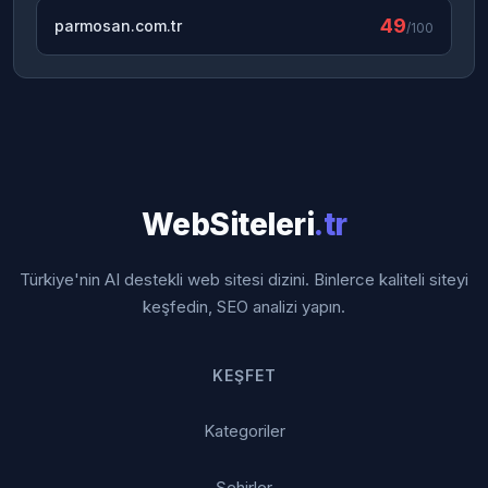
49
parmosan.com.tr
/100
WebSiteleri
.tr
Türkiye'nin AI destekli web sitesi dizini. Binlerce kaliteli siteyi
keşfedin, SEO analizi yapın.
KEŞFET
Kategoriler
Şehirler