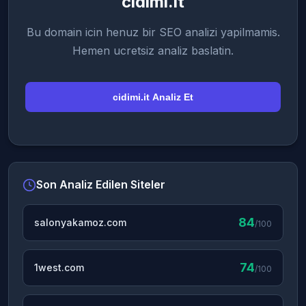
cidimi.it
Bu domain icin henuz bir SEO analizi yapilmamis.
Hemen ucretsiz analiz baslatin.
cidimi.it Analiz Et
Son Analiz Edilen Siteler
84
salonyakamoz.com
/100
74
1west.com
/100