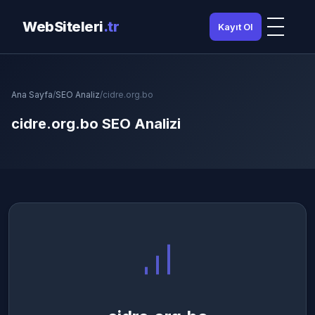
WebSiteleri
.tr
Kayıt Ol
Ana Sayfa
/
SEO Analiz
/
cidre.org.bo
cidre.org.bo SEO Analizi