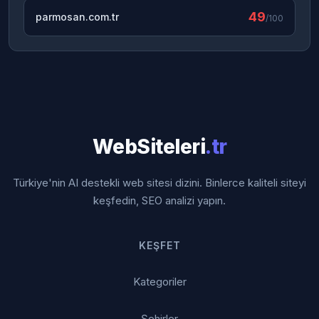
49
parmosan.com.tr
/100
WebSiteleri
.tr
Türkiye'nin AI destekli web sitesi dizini. Binlerce kaliteli siteyi
keşfedin, SEO analizi yapın.
KEŞFET
Kategoriler
Şehirler