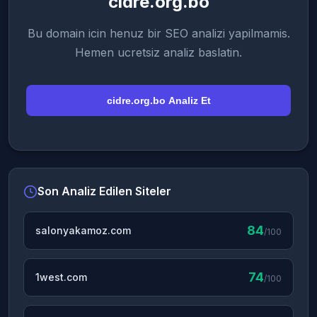
cidre.org.bo
Bu domain icin henuz bir SEO analizi yapilmamis.
Hemen ucretsiz analiz baslatin.
cidre.org.bo Analiz Et
Son Analiz Edilen Siteler
84
salonyakamoz.com
/100
74
1west.com
/100