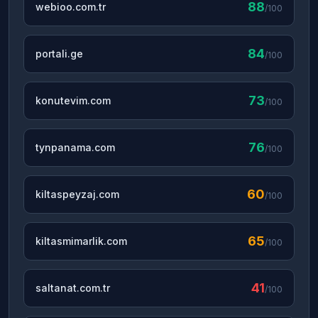
88
webioo.com.tr
/100
84
portali.ge
/100
73
konutevim.com
/100
76
tynpanama.com
/100
60
kiltaspeyzaj.com
/100
65
kiltasmimarlik.com
/100
41
saltanat.com.tr
/100