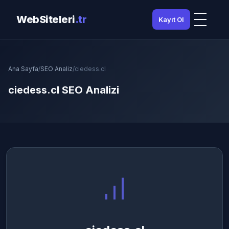
WebSiteleri
.tr
Kayıt Ol
Ana Sayfa
/
SEO Analiz
/
ciedess.cl
ciedess.cl SEO Analizi