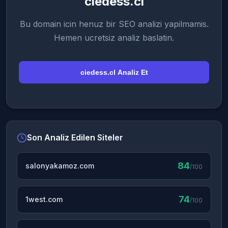
ciedess.cl
Bu domain icin henuz bir SEO analizi yapilmamis.
Hemen ucretsiz analiz baslatin.
ciedess.cl Analiz Et
Son Analiz Edilen Siteler
84
salonyakamoz.com
/100
74
1west.com
/100