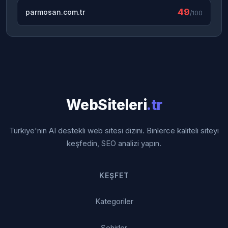
49
parmosan.com.tr
/100
WebSiteleri
.tr
Türkiye'nin AI destekli web sitesi dizini. Binlerce kaliteli siteyi
keşfedin, SEO analizi yapın.
KEŞFET
Kategoriler
Şehirler