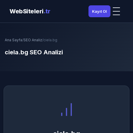
WebSiteleri
.tr
Kayıt Ol
Ana Sayfa
/
SEO Analiz
/
ciela.bg
ciela.bg SEO Analizi