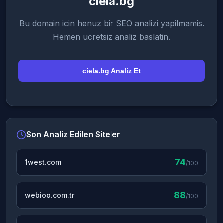
ciela.bg
Bu domain icin henuz bir SEO analizi yapilmamis.
Hemen ucretsiz analiz baslatin.
ciela.bg Analiz Et
Son Analiz Edilen Siteler
74
1west.com
/100
88
webioo.com.tr
/100