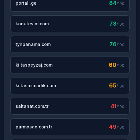
84
portali.ge
/100
73
konutevim.com
/100
76
tynpanama.com
/100
60
kiltaspeyzaj.com
/100
65
kiltasmimarlik.com
/100
41
saltanat.com.tr
/100
49
parmosan.com.tr
/100