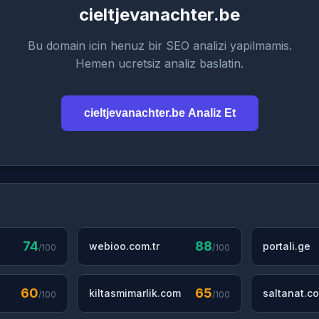
cieltjevanachter.be
Bu domain icin henuz bir SEO analizi yapilmamis.
Hemen ucretsiz analiz baslatin.
cieltjevanachter.be Analiz Et
74
88
webioo.com.tr
portali.ge
/100
/100
60
65
kiltasmimarlik.com
saltanat.co
/100
/100