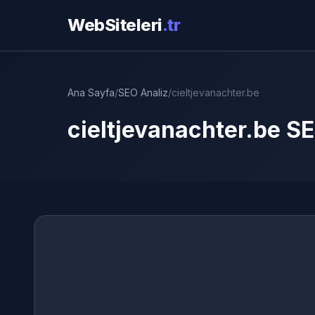
WebSiteleri
.tr
Ana Sayfa
/
SEO Analiz
/
cieltjevanachter.be
cieltjevanachter.be SE