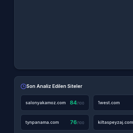
Son Analiz Edilen Siteler
84
salonyakamoz.com
1west.com
/100
76
tynpanama.com
kiltaspeyzaj.com
/100