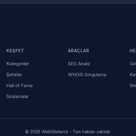
KEŞFET
ARAÇLAR
HE
Kategoriler
SEO Analiz
Gir
Şehirler
WHOIS Sorgulama
Kay
Hall of Fame
Sit
Sıralamalar
© 2026 WebSiteleri.tr - Tüm hakları saklıdır.