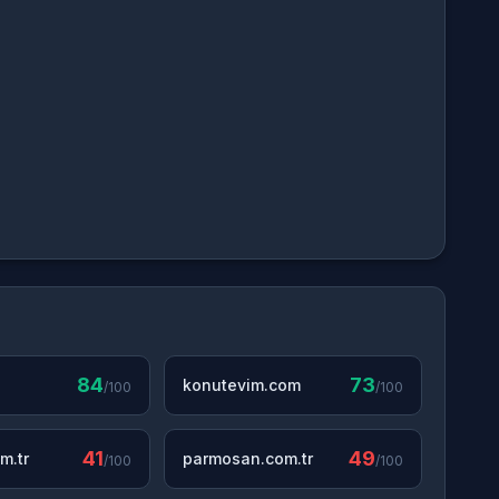
84
73
konutevim.com
/100
/100
41
49
m.tr
parmosan.com.tr
/100
/100