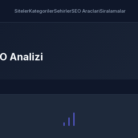
Siteler
Kategoriler
Sehirler
SEO Araclari
Siralamalar
O Analizi