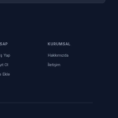
SAP
KURUMSAL
iş Yap
Hakkımızda
ıt Ol
İletişim
e Ekle